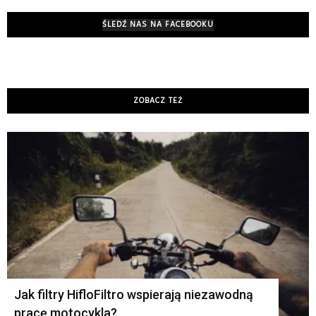
ŚLEDŹ NAS NA FACEBOOKU
ZOBACZ TEŻ
K
Jak filtry HifloFiltro wspierają niezawodną
pracę motocykla?