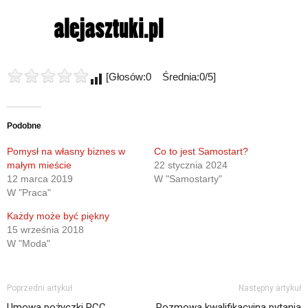
[Głosów:0 Średnia:0/5]
Podobne
Pomysł na własny biznes w
Co to jest Samostart?
małym mieście
22 stycznia 2024
12 marca 2019
W "Samostarty"
W "Praca"
Każdy może być piękny
15 września 2018
W "Moda"
Poprzedni artykuł
Następny artykuł
Umowa pożyczki PCC
Rozmowa kwalifikacyjna pytania