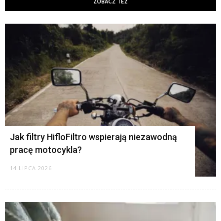
ZOBACZ TEŻ
K
Jak filtry HifloFiltro wspierają niezawodną
pracę motocykla?
14 LIPCA 2026