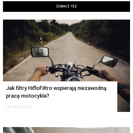
ZOBACZ TEŻ
K
Jak filtry HifloFiltro wspierają niezawodną
pracę motocykla?
14 LIPCA 2026