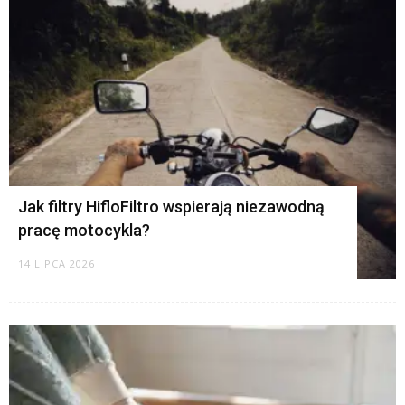
K
Jak filtry HifloFiltro wspierają niezawodną
pracę motocykla?
14 LIPCA 2026