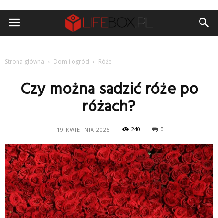
Strona główna
Dom i ogród
Róże
Czy można sadzić róże po
różach?
240
0
19 KWIETNIA 2025