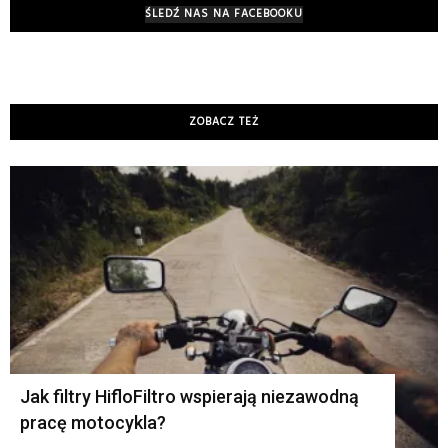
ŚLEDŹ NAS NA FACEBOOKU
ZOBACZ TEŻ
K
Jak filtry HifloFiltro wspierają niezawodną
pracę motocykla?