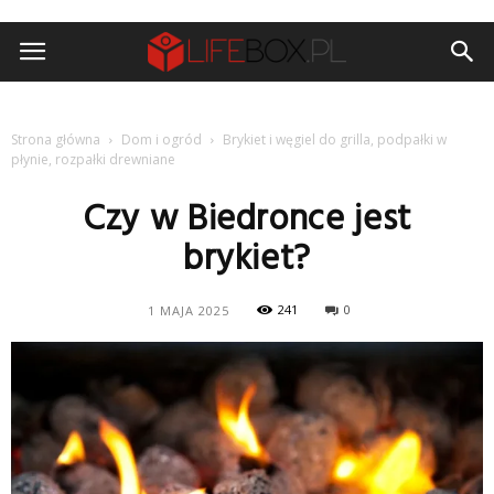
Strona główna
Dom i ogród
Brykiet i węgiel do grilla, podpałki w
płynie, rozpałki drewniane
Czy w Biedronce jest
brykiet?
241
0
1 MAJA 2025