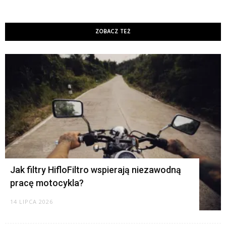
ZOBACZ TEŻ
K
Jak filtry HifloFiltro wspierają niezawodną
pracę motocykla?
14 LIPCA 2026