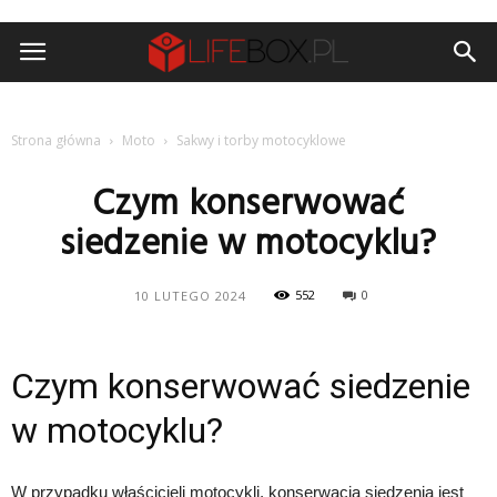
Strona główna
Moto
Sakwy i torby motocyklowe
Czym konserwować
siedzenie w motocyklu?
552
0
10 LUTEGO 2024
Czym konserwować siedzenie
w motocyklu?
W przypadku właścicieli motocykli, konserwacja siedzenia jest