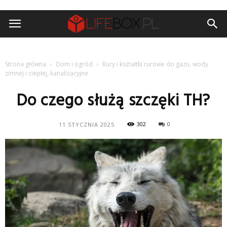
Strona główna
Dom i ogród
Rury i kształtki rurowe do gazu, wody
zimnej i ciepłej, kanalizacyjne
Do czego służą szczęki TH?
302
0
11 STYCZNIA 2025