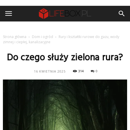
Strona główna
Dom i ogród
Rury i kształtki rurowe do gazu, wody
zimnej i ciepłej, kanalizacyjne
Do czego służy zielona rura?
314
0
16 KWIETNIA 2025