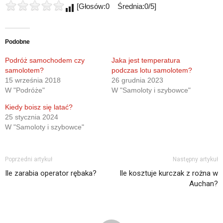
[Głosów:0 Średnia:0/5]
Podobne
Podróż samochodem czy
Jaka jest temperatura
samolotem?
podczas lotu samolotem?
15 września 2018
26 grudnia 2023
W "Podróże"
W "Samoloty i szybowce"
Kiedy boisz się latać?
25 stycznia 2024
W "Samoloty i szybowce"
Poprzedni artykuł
Następny artykuł
Ile zarabia operator rębaka?
Ile kosztuje kurczak z rożna w
Auchan?