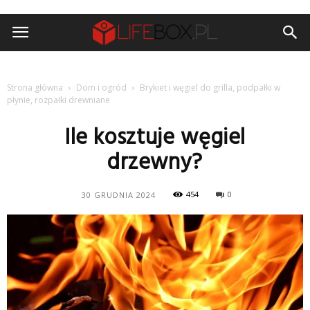
Strona główna
Dom i ogród
Brykiet i węgiel do grilla, podpałki w
płynie, rozpałki drewniane
Ile kosztuje węgiel
drzewny?
454
0
30 GRUDNIA 2024