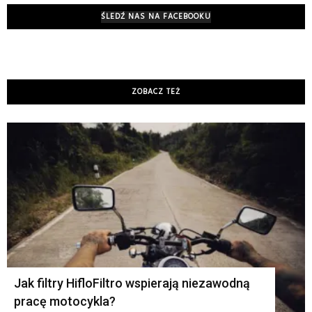
ŚLEDŹ NAS NA FACEBOOKU
ZOBACZ TEŻ
K
Jak filtry HifloFiltro wspierają niezawodną
pracę motocykla?