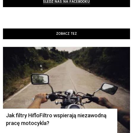
ŚLEDŹ NAS NA FACEBOOKU
ZOBACZ TEŻ
K
Jak filtry HifloFiltro wspierają niezawodną
pracę motocykla?