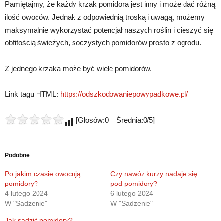
Pamiętajmy, że każdy krzak pomidora jest inny i może dać różną
ilość owoców. Jednak z odpowiednią troską i uwagą, możemy
maksymalnie wykorzystać potencjał naszych roślin i cieszyć się
obfitością świeżych, soczystych pomidorów prosto z ogrodu.
Z jednego krzaka może być wiele pomidorów.
Link tagu HTML:
https://odszkodowaniepowypadkowe.pl/
[Głosów:0 Średnia:0/5]
Podobne
Po jakim czasie owocują
Czy nawóz kurzy nadaje się
pomidory?
pod pomidory?
4 lutego 2024
6 lutego 2024
W "Sadzenie"
W "Sadzenie"
Jak sadzić pomidory?