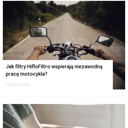
K
Jak filtry HifloFiltro wspierają niezawodną
pracę motocykla?
14 LIPCA 2026