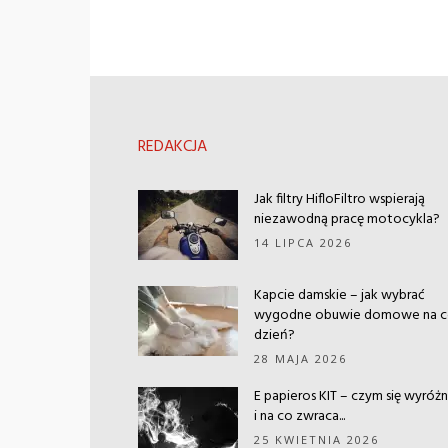
REDAKCJA
Jak filtry HifloFiltro wspierają
niezawodną pracę motocykla?
14 LIPCA 2026
Kapcie damskie – jak wybrać
wygodne obuwie domowe na 
dzień?
28 MAJA 2026
E papieros KIT – czym się wyróżn
i na co zwraca...
25 KWIETNIA 2026