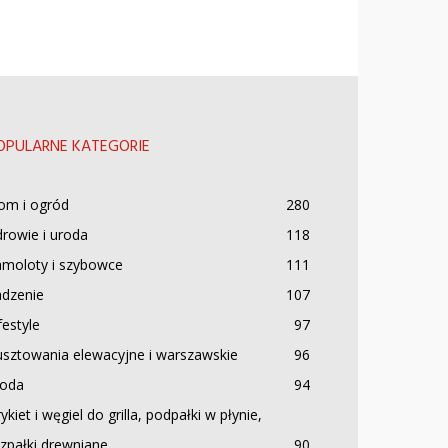
OPULARNE KATEGORIE
om i ogród
280
rowie i uroda
118
amoloty i szybowce
111
adzenie
107
festyle
97
sztowania elewacyjne i warszawskie
96
oda
94
ykiet i węgiel do grilla, podpałki w płynie,
zpałki drewniane
90