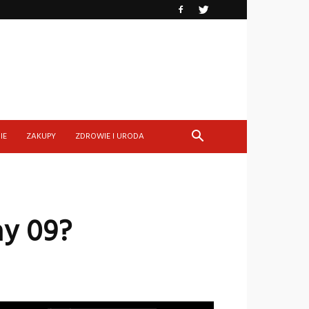
IE
ZAKUPY
ZDROWIE I URODA
ay 09?