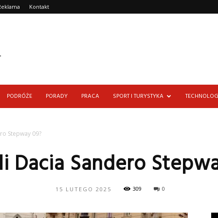
Reklama
Kontakt
PODRÓŻE
PORADY
PRACA
SPORT I TURYSTYKA
TECHNOLOG
ero Stepway 09?
ali Dacia Sandero Stepw
309
0
15 LUTEGO 2025