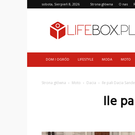
sobota, Sierpień 8, 2026
Strona główna
O nas
LifeBox.pl
DOM I OGRÓD
LIFESTYLE
MODA
MOTO
Strona główna
Moto
Dacia
Ile pali Dacia Sand
Ile p