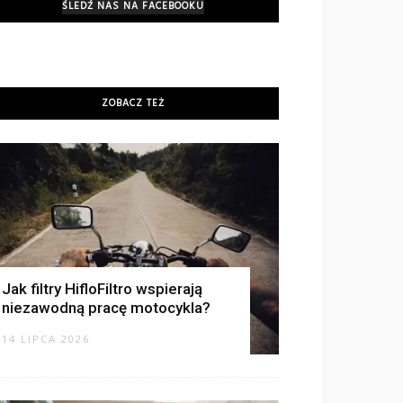
ŚLEDŹ NAS NA FACEBOOKU
ZOBACZ TEŻ
Jak filtry HifloFiltro wspierają
niezawodną pracę motocykla?
14 LIPCA 2026