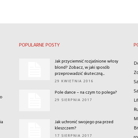
POPULARNE POSTY
P
Jak przyciemnić rozjaśnione włosy
D
blond? Zobacz, w jaki sposób
Zd
przeprowadzić skuteczną...
29 KWIETNIA 2016
S
S
Pole dance – na czym to polega?
co
Li
29 SIERPNIA 2017
Ru
M
ia
Jak uchronić swojego psa przed
kleszczem?
Br
17 SIERPNIA 2017
ro