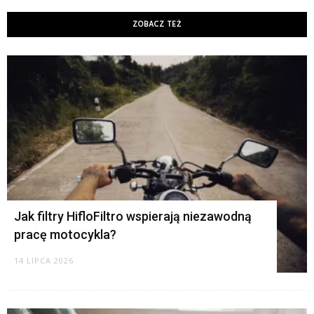
ZOBACZ TEŻ
K
Jak filtry HifloFiltro wspierają niezawodną
pracę motocykla?
14 LIPCA 2026