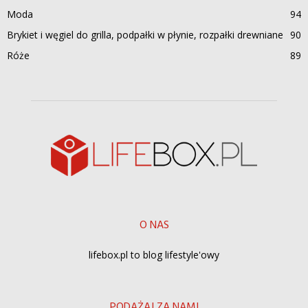
Moda
94
Brykiet i węgiel do grilla, podpałki w płynie, rozpałki drewniane
90
Róże
89
O NAS
lifebox.pl to blog lifestyle'owy
PODĄŻAJ ZA NAMI