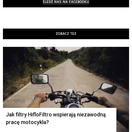
ŚLEDŹ NAS NA FACEBOOKU
ZOBACZ TEŻ
K
Jak filtry HifloFiltro wspierają niezawodną
pracę motocykla?