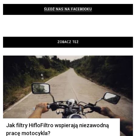
ŚLEDŹ NAS NA FACEBOOKU
ZOBACZ TEŻ
K
Jak filtry HifloFiltro wspierają niezawodną
pracę motocykla?