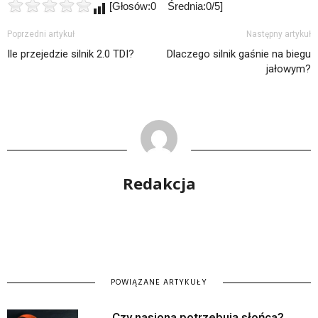
[Głosów:0 Średnia:0/5]
Poprzedni artykuł
Następny artykuł
Ile przejedzie silnik 2.0 TDI?
Dlaczego silnik gaśnie na biegu
jałowym?
Redakcja
POWIĄZANE ARTYKUŁY
Czy nasiona potrzebują słońca?