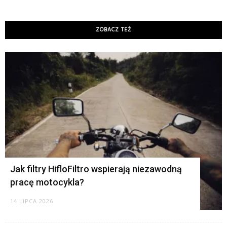
ZOBACZ TEŻ
K
Jak filtry HifloFiltro wspierają niezawodną
pracę motocykla?
14 LIPCA 2026