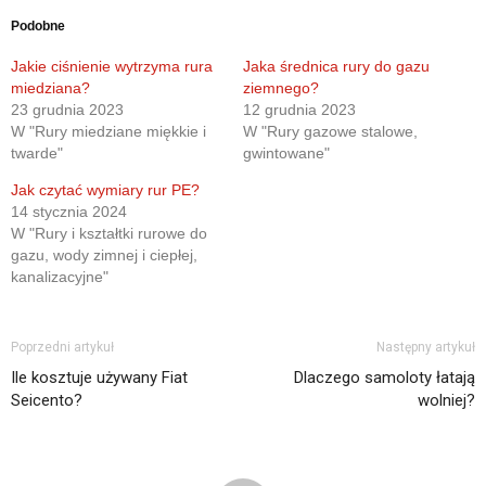
Podobne
Jakie ciśnienie wytrzyma rura
Jaka średnica rury do gazu
miedziana?
ziemnego?
23 grudnia 2023
12 grudnia 2023
W "Rury miedziane miękkie i
W "Rury gazowe stalowe,
twarde"
gwintowane"
Jak czytać wymiary rur PE?
14 stycznia 2024
W "Rury i kształtki rurowe do
gazu, wody zimnej i ciepłej,
kanalizacyjne"
Poprzedni artykuł
Następny artykuł
Ile kosztuje używany Fiat
Dlaczego samoloty łatają
Seicento?
wolniej?