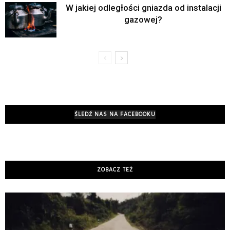
W jakiej odległości gniazda od instalacji
gazowej?
ŚLEDŹ NAS NA FACEBOOKU
ZOBACZ TEŻ
K