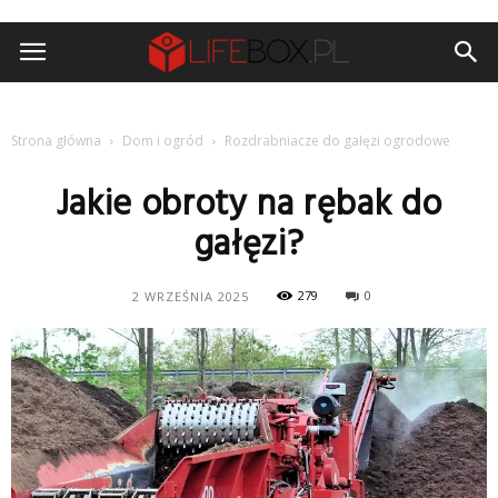
Strona główna
Dom i ogród
Rozdrabniacze do gałęzi ogrodowe
Jakie obroty na rębak do
gałęzi?
279
0
2 WRZEŚNIA 2025