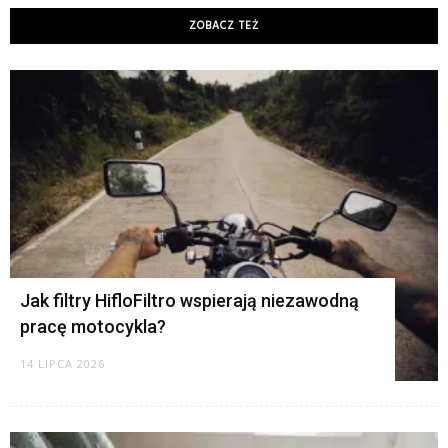
ZOBACZ TEŻ
K
Jak filtry HifloFiltro wspierają niezawodną
pracę motocykla?
14 LIPCA 2026