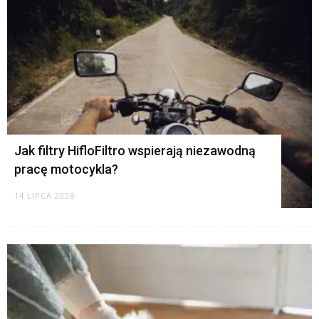
K
Jak filtry HifloFiltro wspierają niezawodną
pracę motocykla?
14 LIPCA 2026