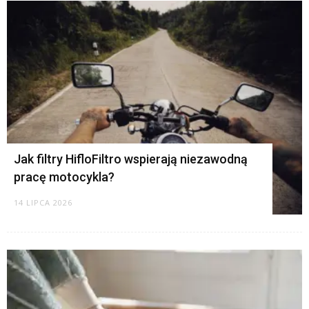
K
Jak filtry HifloFiltro wspierają niezawodną
pracę motocykla?
14 LIPCA 2026