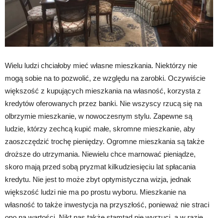
Wielu ludzi chciałoby mieć własne mieszkania. Niektórzy nie
mogą sobie na to pozwolić, ze względu na zarobki. Oczywiście
większość z kupujących mieszkania na własność, korzysta z
kredytów oferowanych przez banki. Nie wszyscy rzucą się na
olbrzymie mieszkanie, w nowoczesnym stylu. Zapewne są
ludzie, którzy zechcą kupić małe, skromne mieszkanie, aby
zaoszczędzić trochę pieniędzy. Ogromne mieszkania są także
droższe do utrzymania. Niewielu chce marnować pieniądze,
skoro mają przed sobą pryzmat kilkudziesięciu lat spłacania
kredytu. Nie jest to może zbyt optymistyczna wizja, jednak
większość ludzi nie ma po prostu wyboru. Mieszkanie na
własność to także inwestycja na przyszłość, ponieważ nie straci
ono na wartości. Nikt nas także stamtąd nie wyrzuci, a w razie