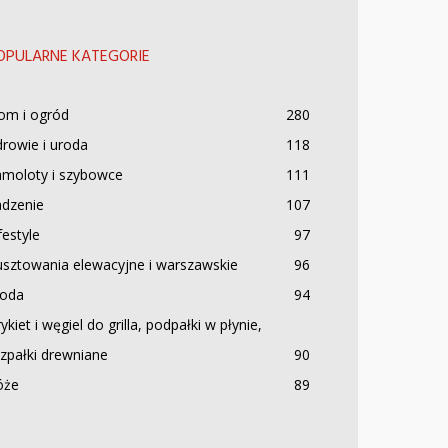
OPULARNE KATEGORIE
om i ogród
280
rowie i uroda
118
amoloty i szybowce
111
adzenie
107
festyle
97
sztowania elewacyjne i warszawskie
96
oda
94
ykiet i węgiel do grilla, podpałki w płynie,
zpałki drewniane
90
óże
89