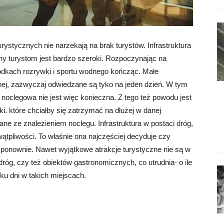
rystycznych nie narzekają na brak turystów. Infrastruktura
any turystom jest bardzo szeroki. Rozpoczynając na
dkach rozrywki i sportu wodnego kończąc. Małe
nej, zazwyczaj odwiedzane są tyko na jeden dzień. W tym
 noclegowa nie jest więc konieczna. Z tego też powodu jest
i. które chciałby się zatrzymać na dłużej w danej
ne ze znalezieniem noclegu. Infrastruktura w postaci dróg,
wątpliwości. To właśnie ona najczęściej decyduje czy
 ponownie. Nawet wyjątkowe atrakcje turystyczne nie są w
dróg, czy też obiektów gastronomicznych, co utrudnia- o ile
lku dni w takich miejscach.