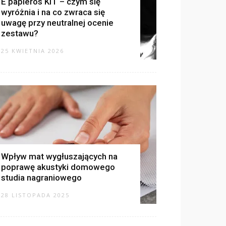
E papieros KIT – czym się
wyróżnia i na co zwraca się
uwagę przy neutralnej ocenie
zestawu?
25 KWIETNIA 2026
Wpływ mat wygłuszających na
poprawę akustyki domowego
studia nagraniowego
28 LISTOPADA 2025