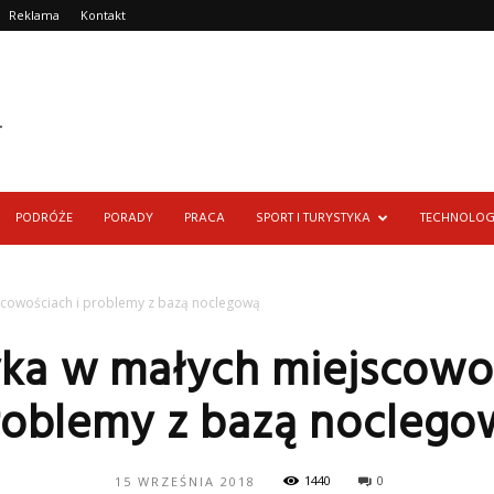
Reklama
Kontakt
PODRÓŻE
PORADY
PRACA
SPORT I TURYSTYKA
TECHNOLOG
scowościach i problemy z bazą noclegową
yka w małych miejscowoś
roblemy z bazą noclego
1440
0
15 WRZEŚNIA 2018