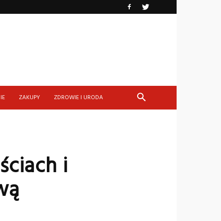
IE
ZAKUPY
ZDROWIE I URODA
ciach i
wą