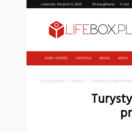
czwartek, Sierpień 6, 2026
Strona główna
O nas
LifeBox.pl
DOM I OGRÓD
LIFESTYLE
MODA
MOTO
Strona główna
Podróże
Turystyka w małych miej
Turyst
p