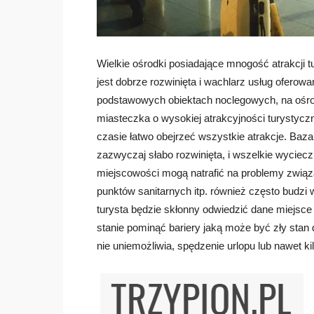
Wielkie ośrodki posiadające mnogość atrakcji tu
jest dobrze rozwinięta i wachlarz usług oferow
podstawowych obiektach noclegowych, na ośro
miasteczka o wysokiej atrakcyjności turystycz
czasie łatwo obejrzeć wszystkie atrakcje. Baza
zazwyczaj słabo rozwinięta, i wszelkie wycieczk
miejscowości mogą natrafić na problemy związa
punktów sanitarnych itp. również często budzi 
turysta będzie skłonny odwiedzić dane miejsce
stanie pominąć bariery jaką może być zły stan 
nie uniemożliwia, spędzenie urlopu lub nawet ki