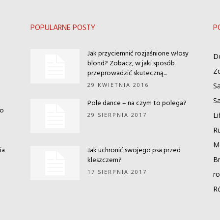
POPULARNE POSTY
P
Jak przyciemnić rozjaśnione włosy
D
blond? Zobacz, w jaki sposób
Zd
przeprowadzić skuteczną...
29 KWIETNIA 2016
S
S
Pole dance – na czym to polega?
co
Li
29 SIERPNIA 2017
Ru
M
ia
Jak uchronić swojego psa przed
kleszczem?
Br
17 SIERPNIA 2017
ro
R