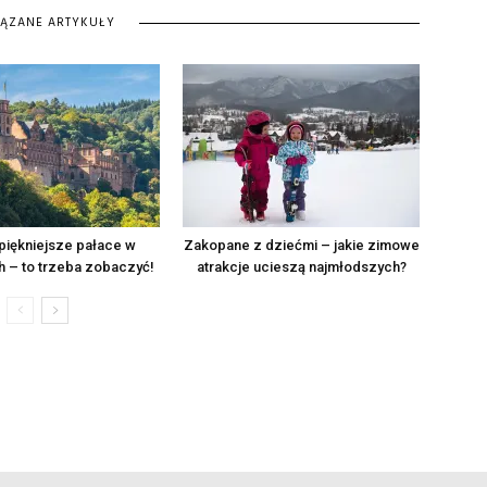
IĄZANE ARTYKUŁY
jpiękniejsze pałace w
Zakopane z dziećmi – jakie zimowe
 – to trzeba zobaczyć!
atrakcje ucieszą najmłodszych?