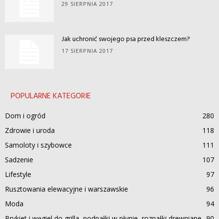
29 SIERPNIA 2017
Jak uchronić swojego psa przed kleszczem?
17 SIERPNIA 2017
POPULARNE KATEGORIE
Dom i ogród
280
Zdrowie i uroda
118
Samoloty i szybowce
111
Sadzenie
107
Lifestyle
97
Rusztowania elewacyjne i warszawskie
96
Moda
94
Brykiet i węgiel do grilla, podpałki w płynie, rozpałki drewniane
90