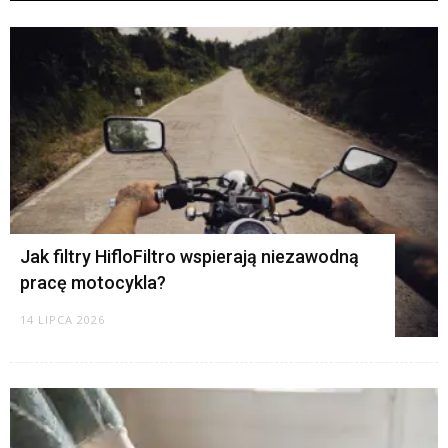
K
Jak filtry HifloFiltro wspierają niezawodną
pracę motocykla?
14 LIPCA 2026