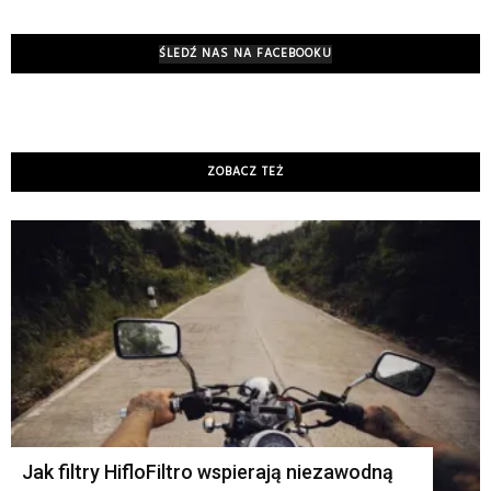
ŚLEDŹ NAS NA FACEBOOKU
ZOBACZ TEŻ
K
Jak filtry HifloFiltro wspierają niezawodną