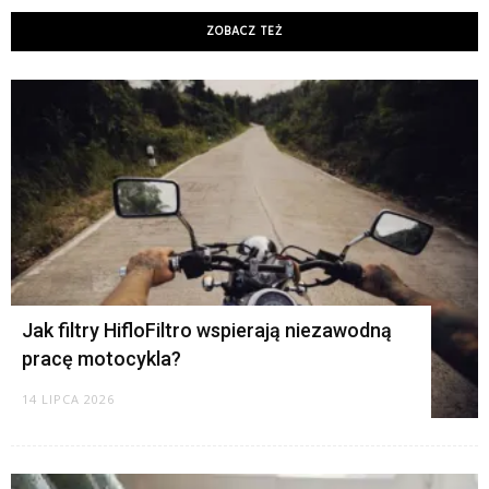
ZOBACZ TEŻ
K
Jak filtry HifloFiltro wspierają niezawodną
pracę motocykla?
14 LIPCA 2026