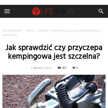
Strona główna
Moto
Schodki i stopnie do przyczep kempingowych i
kamperów
Jak sprawdzić czy przyczepa
kempingowa jest szczelna?
421
0
2 MARCA 2025