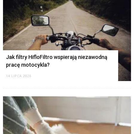
K
Jak filtry HifloFiltro wspierają niezawodną
pracę motocykla?
14 LIPCA 2026